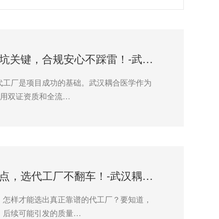
妇科凝胶代工选厂难？记住这 2 个避坑关键，合规安心不踩雷！-武汉耦合医学
代工厂是项目成功的基础。武汉耦合医学作为
，用双证资质和全流…
医疗器械零件代工怕踩坑？认准这 2 点，选代工厂不翻车！-武汉耦合医学
：怎样才能选出真正靠谱的代工厂？要知道，
，后续可能引发的质量…