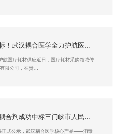
热烈祝贺合作客户贵州顺时珍医疗中标！武汉耦合医学全力护航医疗耗材供应
护航医疗耗材供应近日，医疗耗材采购领域传
业有限公司，在贵…
喜讯！武汉耦合医学消毒型医用超声耦合剂成功中标三门峡市人民医院采购项目
果正式公示，武汉耦合医学核心产品——消毒