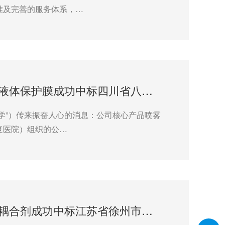
准及完善的服务体系，…
捷报！武汉耦合医学喷雾型医用创面液体保护膜成功中标四川省八一康复中心采购项目
学”）传来振奋人心的消息：公司核心产品喷雾
复医院）组织的公…
喜讯！武汉耦合医学消毒型医用超声耦合剂成功中标江苏省徐州市妇幼保健院采购项目