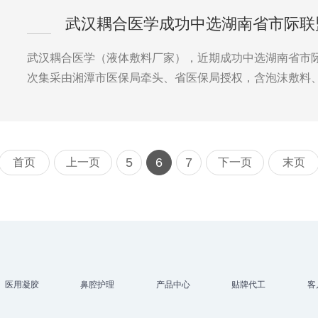
武汉耦合医学（液体敷料厂家），近期成功中选湖南省市
次集采由湘潭市医保局牵头、省医保局授权，含泡沫敷料
5
6
7
首页
上一页
下一页
末页
医用凝胶
鼻腔护理
产品中心
贴牌代工
客