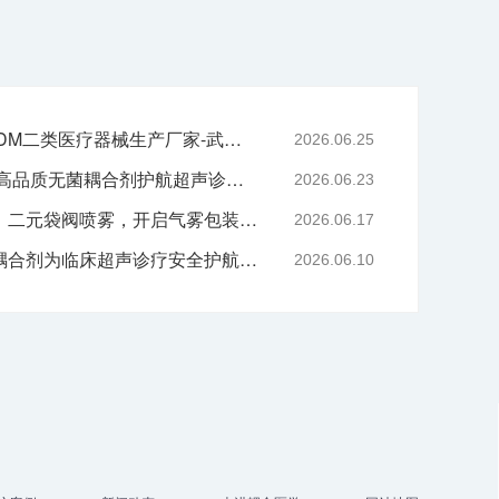
专业二元阀鼻喷OEM/ODM二类医疗器械生产厂家-武汉耦合医学
2026.06.25
严守医用耗材质控底线 高品质无菌耦合剂护航超声诊疗院感安全-武汉耦合医学
2026.06.23
技术赋能喷雾产品升级｜二元袋阀喷雾，开启气雾包装新工艺时代
2026.06.17
告别刺激与感染，无菌耦合剂为临床超声诊疗安全护航-武汉耦合医学
2026.06.10