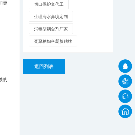
和更
切口保护套代工
生理海水鼻喷定制
消毒型耦合剂厂家
壳聚糖妇科凝胶贴牌
返回列表
赖的