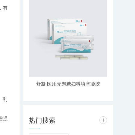
，有
。
舒凝 医用壳聚糖妇科填塞凝胶
、利
增强
热门搜索
+