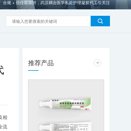
合规 + 信任双加持，武汉耦合医学私处护理凝胶代工引关注
>
推荐产品
+
代
及相
全流