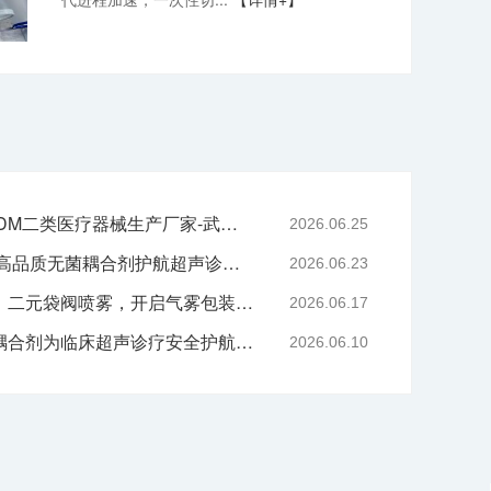
专业二元阀鼻喷OEM/ODM二类医疗器械生产厂家-武汉耦合医学
2026.06.25
严守医用耗材质控底线 高品质无菌耦合剂护航超声诊疗院感安全-武汉耦合医学
2026.06.23
技术赋能喷雾产品升级｜二元袋阀喷雾，开启气雾包装新工艺时代
2026.06.17
告别刺激与感染，无菌耦合剂为临床超声诊疗安全护航-武汉耦合医学
2026.06.10