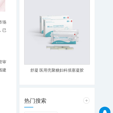
市场
，已
管审
省建
舒凝 医用壳聚糖妇科填塞凝胶
热门搜索
+