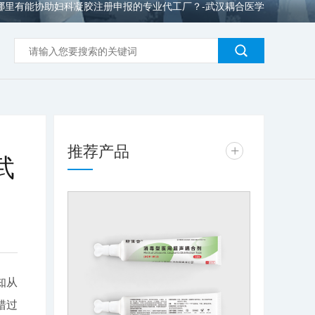
哪里有能协助妇科凝胶注册申报的专业代工厂？-武汉耦合医学
推荐产品
+
武
知从
错过