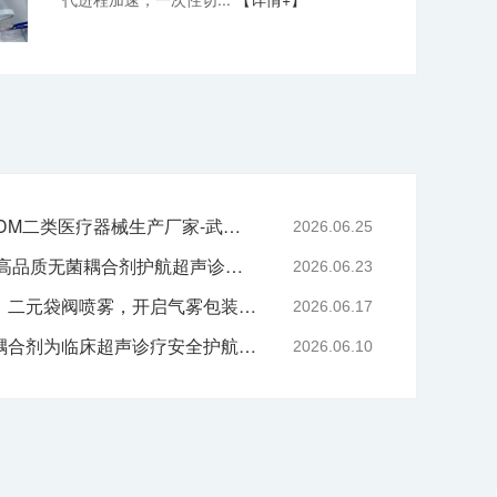
专业二元阀鼻喷OEM/ODM二类医疗器械生产厂家-武汉耦合医学
2026.06.25
严守医用耗材质控底线 高品质无菌耦合剂护航超声诊疗院感安全-武汉耦合医学
2026.06.23
技术赋能喷雾产品升级｜二元袋阀喷雾，开启气雾包装新工艺时代
2026.06.17
告别刺激与感染，无菌耦合剂为临床超声诊疗安全护航-武汉耦合医学
2026.06.10