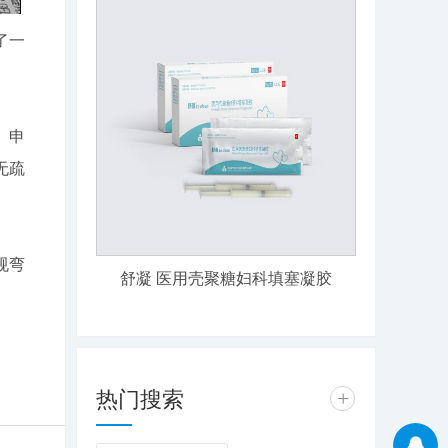
了一
。申
无疏
规弯
舒凝 医用壳聚糖妇科填塞凝胶
热门搜索
+