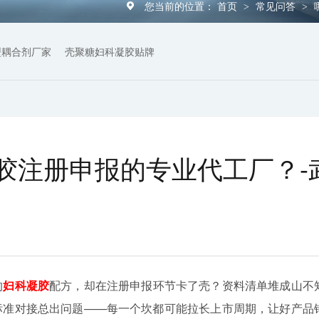
您当前的位置：
首页
常见问答
>
>
型耦合剂厂家
壳聚糖妇科凝胶贴牌
胶注册申报的专业代工厂？-
的
妇科凝胶
配方，却在注册申报环节卡了壳？资料清单堆成山不
标准对接总出问题——每一个坎都可能拉长上市周期，让好产品