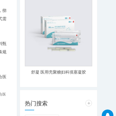
，彻
式需
料甄
殊规
舒凝 医用壳聚糖妇科填塞凝胶
合医
合医
热门搜索
+