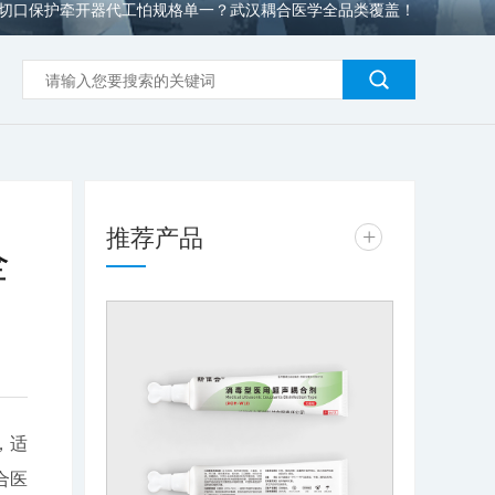
切口保护牵开器代工怕规格单一？武汉耦合医学全品类覆盖！
推荐产品
+
全
，适
合医