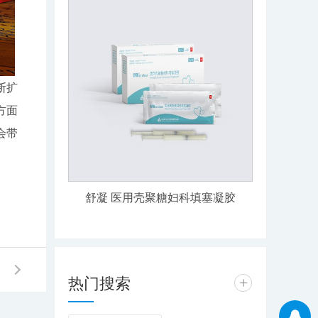
断扩
方面
会带
舒凝 医用壳聚糖妇科填塞凝胶
热门搜索
+