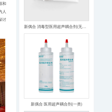
源和
内人
探讨
新偶合 消毒型医用超声耦合剂(无菌级)
新偶合 医用超声耦合剂(一类)