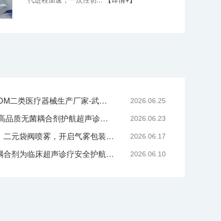
专业二元阀鼻喷OEM/ODM二类医疗器械生产厂家-武汉耦合医学
2026.06.25
严守医用耗材质控底线 高品质无菌耦合剂护航超声诊疗院感安全-武汉耦合医学
2026.06.23
技术赋能喷雾产品升级｜二元袋阀喷雾，开启气雾包装新工艺时代
2026.06.17
告别刺激与感染，无菌耦合剂为临床超声诊疗安全护航-武汉耦合医学
2026.06.10