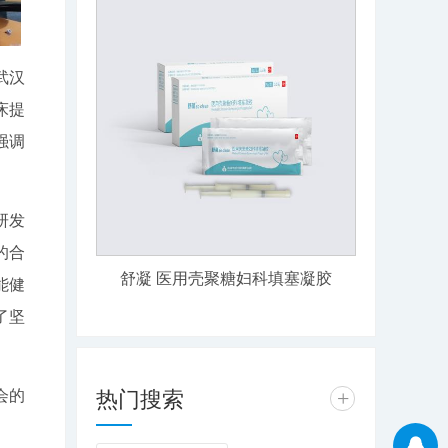
武汉
床提
强调
研发
的合
舒凝 医用壳聚糖妇科填塞凝胶
能健
了坚
热门搜索
会的
+