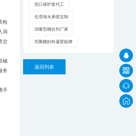
切口保护套代工
生理海水鼻喷定制
质检
消毒型耦合剂厂家
入局
质交
壳聚糖妇科凝胶贴牌
器械
返回列表
服务
携手