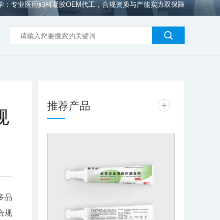
学：专业医用妇科凝胶OEM代工，合规资质与产能实力双保障
推荐产品
+
规
多品
合规