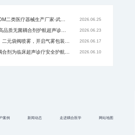
专业二元阀鼻喷OEM/ODM二类医疗器械生产厂家-武汉耦合医学
2026.06.25
严守医用耗材质控底线 高品质无菌耦合剂护航超声诊疗院感安全-武汉耦合医学
2026.06.23
技术赋能喷雾产品升级｜二元袋阀喷雾，开启气雾包装新工艺时代
2026.06.17
告别刺激与感染，无菌耦合剂为临床超声诊疗安全护航-武汉耦合医学
2026.06.10
户案例
新闻动态
走进耦合医学
网站地图