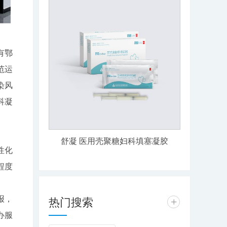
有鄂
范运
染风
科凝
舒凝 医用壳聚糖妇科填塞凝胶
性化
程度
。
报，
热门搜索
+
办服