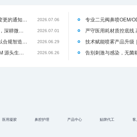
关于消毒型医用超声耦合剂外包装装箱方式变更的通知-武汉耦合医学
2026.07.06
武汉耦合医学：聚焦一次性切口保护套OEM，深耕微创耗材定制代工领域
2026.07.01
液体伤口敷料代工行业升级，武汉耦合医学以合规智造赋能品牌发展
2026.06.29
武汉耦合医学｜专业二类妇科凝胶 OEM/ODM 源头生产厂家
2026.06.26
医用凝胶
鼻腔护理
产品中心
贴牌代工
客