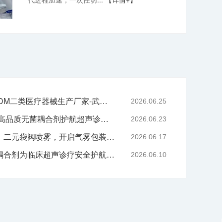
专业二元阀鼻喷OEM/ODM二类医疗器械生产厂家-武汉耦合医学
2026.06.25
严守医用耗材质控底线 高品质无菌耦合剂护航超声诊疗院感安全-武汉耦合医学
2026.06.23
技术赋能喷雾产品升级｜二元袋阀喷雾，开启气雾包装新工艺时代
2026.06.17
告别刺激与感染，无菌耦合剂为临床超声诊疗安全护航-武汉耦合医学
2026.06.10