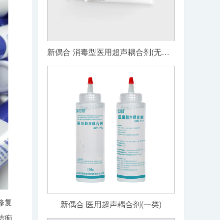
新偶合 消毒型医用超声耦合剂(无菌级)
修复
新偶合 医用超声耦合剂(一类)
结痂