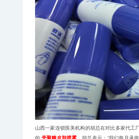
山西一家连锁医美机构的胡总在对比多家代工
的
壳聚糖皮肤喷雾
。胡总表示：“我们每月承