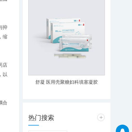
与抑
，缩
药店
，以
舒凝 医用壳聚糖妇科填塞凝胶
耦合
热门搜索
+